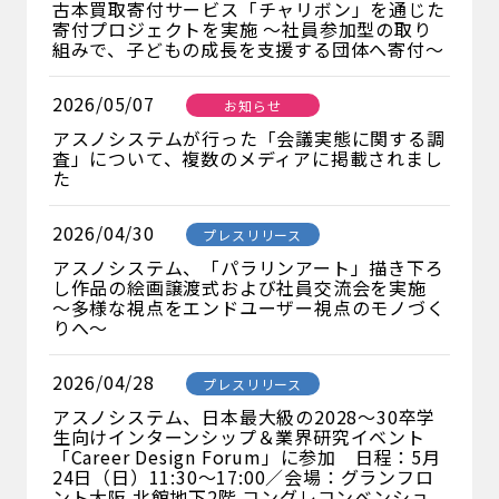
古本買取寄付サービス「チャリボン」を通じた
寄付プロジェクトを実施 ～社員参加型の取り
組みで、子どもの成長を支援する団体へ寄付～
2026/05/07
お知らせ
アスノシステムが行った「会議実態に関する調
査」について、複数のメディアに掲載されまし
た
2026/04/30
プレスリリース
アスノシステム、「パラリンアート」描き下ろ
し作品の絵画譲渡式および社員交流会を実施
～多様な視点をエンドユーザー視点のモノづく
りへ～
2026/04/28
プレスリリース
アスノシステム、日本最大級の2028～30卒学
生向けインターンシップ＆業界研究イベント
「Career Design Forum」に参加 日程：5月
24日（日）11:30～17:00／会場：グランフロ
ント大阪 北館地下2階 コングレコンベンショ