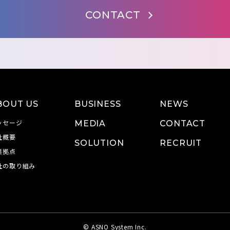
CONTACT
BOUT US
BUSINESS
NEWS
ッセージ
MEDIA
CONTACT
社概要
SOLUTION
RECRUIT
業拠点
社の取り組み
© ASNO System Inc.