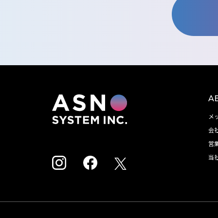
A
メ
会
営
当