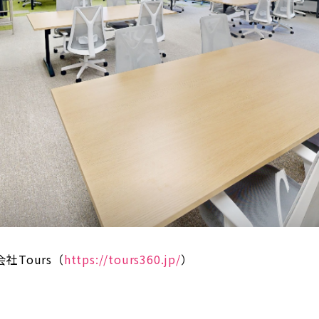
Tours（
https://tours360.jp/
）