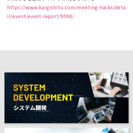
https://www.kaigishitu.com/meeting-hacks/deta
il/event/event-report/9590/