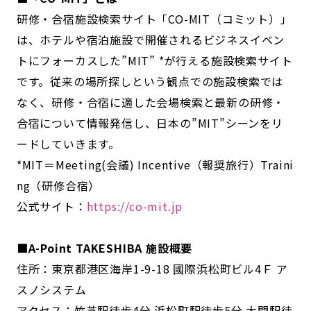
研修・合宿施設検索サイト「CO-MIT（コミット）」
は、ホテルや宿泊施設で開催されるビジネスイベン
トにフォーカスした”MIT” *が行える施設検索サイト
です。従来の場所探しという観点での施設検索では
なく、研修・合宿に適した会場検索と最新の研修・
合宿について情報発信し、日本の”MIT”シーンをリ
ードしていきます。
*MIT＝Meeting(会議) Incentive（報奨旅行）Traini
ng（研修合宿）
公式サイト：
https://co-mit.jp
■A-Point TAKESHIBA 施設概要
住所：東京都港区海岸1-9-18 國際浜松町ビル4Ｆ ア
スノシステム
アクセス：竹芝駅徒歩4分 浜松町駅徒歩5分 大門駅徒