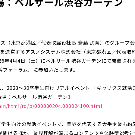
／会場：ベルサール渋谷ガーデン
グス（東京都港区／代表取締役社長 齋藤 武育）のグループ
」を運営するアスノシステム株式会社（東京都港区／代表取締
26年4月4日（土）にベルサール渋谷ガーデンにて開催さ
活フォーラム』に参加いたします。
システム、2028～30卒学生向けリアルイベント 「キャリタス
00／会場：ベルサール渋谷ガーデン】
main/html/rd/p/000000204.000024100.html
30卒学生向けの就活イベントで、業界を代表する大手企業も約
が聞けるほか、業界理解が深まるコンテンツや体験型選考対